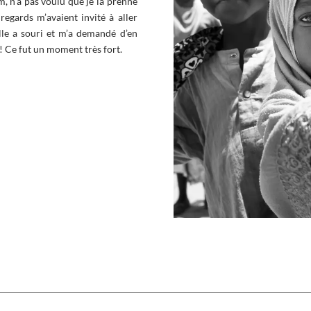
, n’a pas voulu que je la prenne
egards m’avaient invité à aller
elle a souri et m’a demandé d’en
 ! Ce fut un moment très fort.