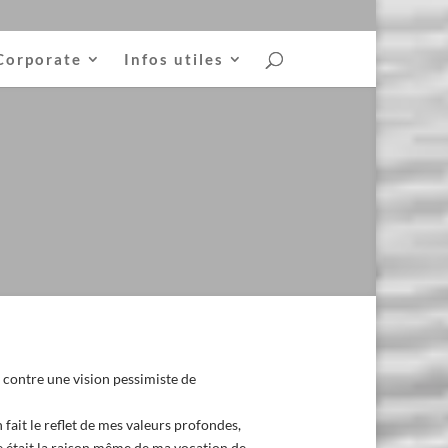
Corporate
Infos utiles
contre une vision pessimiste de
 fait le reflet de mes valeurs profondes,
 était la raison même de ma vocation de