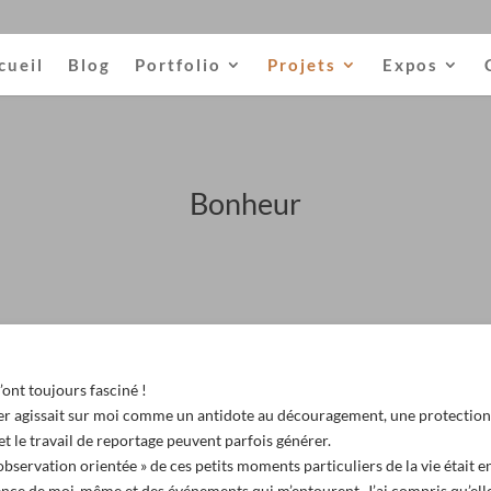
cueil
Blog
Portfolio
Projets
Expos
Bonheur
ont toujours fasciné !
er agissait sur moi comme un antidote au découragement, une protection 
et le travail de reportage peuvent parfois générer.
servation orientée » de ces petits moments particuliers de la vie était en
ce de moi-même et des événements qui m’entourent. J’ai compris qu’elle