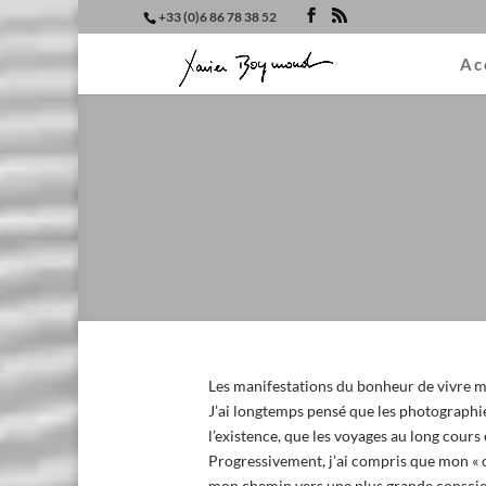
+33 (0)6 86 78 38 52
Ac
Les manifestations du bonheur de vivre m’
J’ai longtemps pensé que les photographi
l’existence, que les voyages au long cours 
Progressivement, j’ai compris que mon « ob
mon chemin vers une plus grande conscien