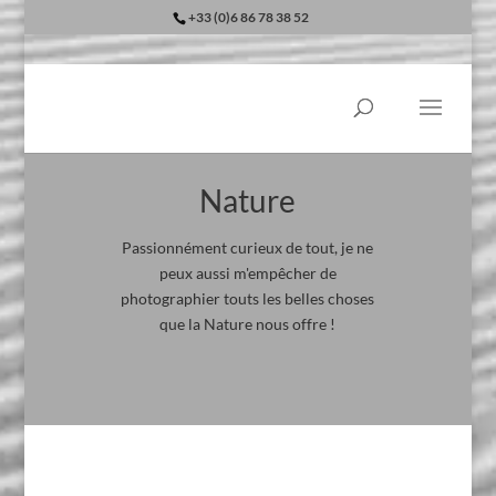
+33 (0)6 86 78 38 52
Nature
Passionnément curieux de tout, je ne
peux aussi m'empêcher de
photographier touts les belles choses
que la Nature nous offre !