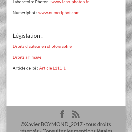
Laboratoire Photon :
www.labo-photon.fr
Numeriphot :
www.numeriphot.com
Législation :
Droits d’auteur en photographie
Droits à l’image
Article de loi :
Article L111-1
©Xavier BOYMOND_2017 - tous droits
réservés - Consultez les mentions légales