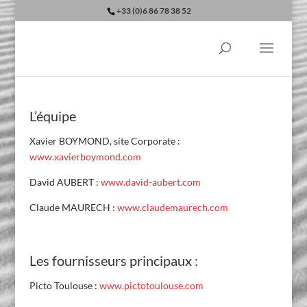
+33 (0)6 86 78 38 52
L’équipe
Xavier BOYMOND, site Corporate :
www.xavierboymond.com
David AUBERT :
www.david-aubert.com
Claude MAURECH :
www.claudemaurech.com
Les fournisseurs principaux :
Picto Toulouse :
www.pictotoulouse.com