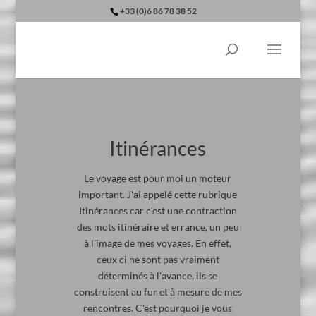
+33 (0)6 86 78 38 52
Itinérances
Le voyage est pour moi un moteur
important. J'ai appelé cette rubrique
Itinérances car c'est une contraction
des mots itinéraire et errance, un peu
à l'image de mes voyages. En effet,
ceux ci ne sont pas vraiment
déterminés à l'avance, ils se
construisent au fur et à mesure de mes
rencontres. C'est pourquoi je vous