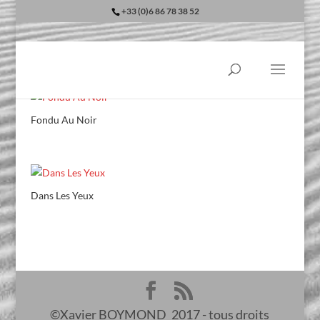
+33 (0)6 86 78 38 52
Fondu Au Noir
Dans Les Yeux
©Xavier BOYMOND_2017 - tous droits