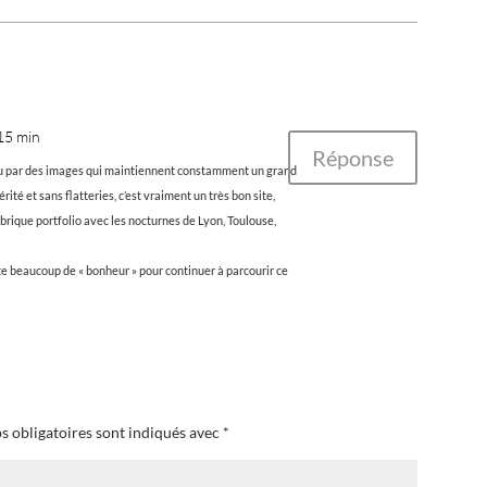
 15 min
Réponse
nu par des images qui maintiennent constamment un grand
rité et sans flatteries, c’est vraiment un très bon site,
 rubrique portfolio avec les nocturnes de Lyon, Toulouse,
te beaucoup de « bonheur » pour continuer à parcourir ce
s obligatoires sont indiqués avec
*