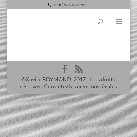
+33 (0)6 86 78 38 52
©Xavier BOYMOND_2017 - tous droits
réservés - Consultez les mentions légales