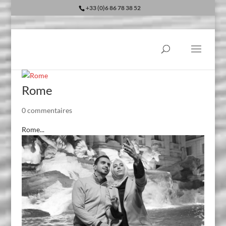
+33 (0)6 86 78 38 52
Rome
0 commentaires
Rome...