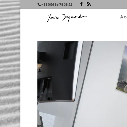
+33 (0)6 86 78 38 52
Ac