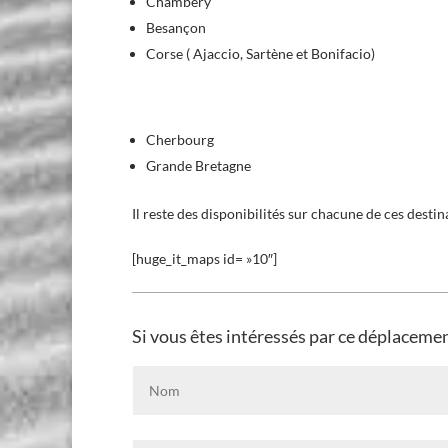
Chambéry
Besançon
Corse ( Ajaccio, Sartène et Bonifacio)
Cherbourg
Grande Bretagne
Il reste des disponibilités sur chacune de ces destin
[huge_it_maps id= »10″]
Si vous êtes intéressés par ce déplacemen