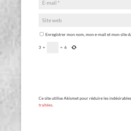
Enregistrer mon nom, mon e-mail et mon site 
3
+
=
6
Ce site utilise Akismet pour réduire les indésirable
traitées
.