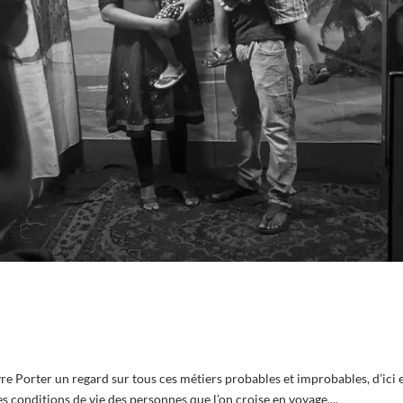
re Porter un regard sur tous ces métiers probables et improbables, d’ici 
s conditions de vie des personnes que l’on croise en voyage....