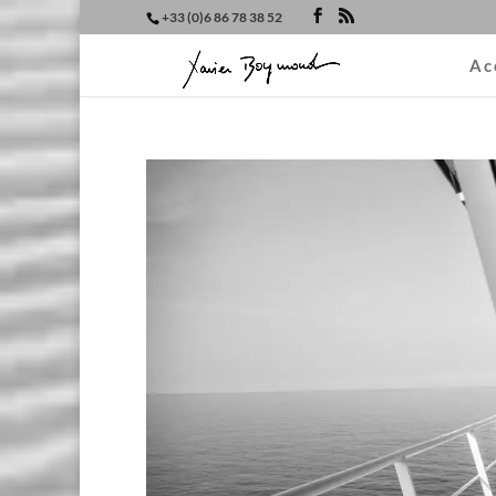
+33 (0)6 86 78 38 52
Ac