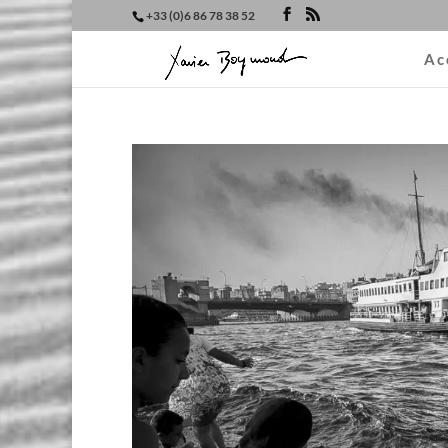
+33 (0)6 86 78 38 52
Ac